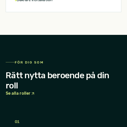
FÖR DIG SOM
Rätt nytta beroende på din
roll
Se alla roller
0
1