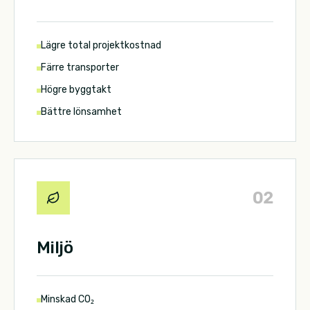
Lägre total projektkostnad
Färre transporter
Högre byggtakt
Bättre lönsamhet
0
2
Miljö
Minskad CO₂