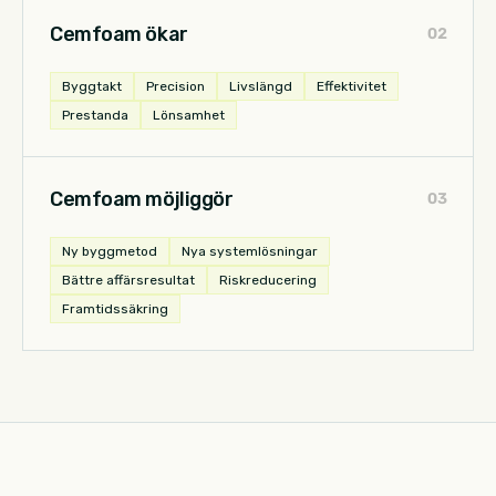
Cemfoam ökar
0
2
Byggtakt
Precision
Livslängd
Effektivitet
Prestanda
Lönsamhet
Cemfoam möjliggör
0
3
Ny byggmetod
Nya systemlösningar
Bättre affärsresultat
Riskreducering
Framtidssäkring