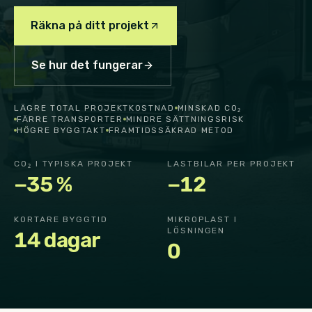
Räkna på ditt projekt
Se hur det fungerar
LÄGRE TOTAL PROJEKTKOSTNAD
MINSKAD CO₂
FÄRRE TRANSPORTER
MINDRE SÄTTNINGSRISK
HÖGRE BYGGTAKT
FRAMTIDSSÄKRAD METOD
CO₂ I TYPISKA PROJEKT
LASTBILAR PER PROJEKT
−35 %
−12
KORTARE BYGGTID
MIKROPLAST I
LÖSNINGEN
14 dagar
0