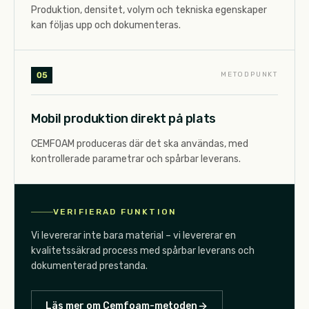
Produktion, densitet, volym och tekniska egenskaper
kan följas upp och dokumenteras.
0
5
METODPUNKT
Mobil produktion direkt på plats
CEMFOAM produceras där det ska användas, med
kontrollerade parametrar och spårbar leverans.
VERIFIERAD FUNKTION
Vi levererar inte bara material – vi levererar en
kvalitetssäkrad process med spårbar leverans och
dokumenterad prestanda.
Läs mer om Cemfoam-metoden